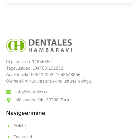
Registrikood: 11856359
Tegevusload: L04708; L02852
Arvelduseks: EE312200221048548866
Oleme sõlminud vastutuskindlustuse lepingu.
info@dentales.ee
Mõisavahe 34c, 50708, Tartu
Navigeerimine
Esileht
Teenused