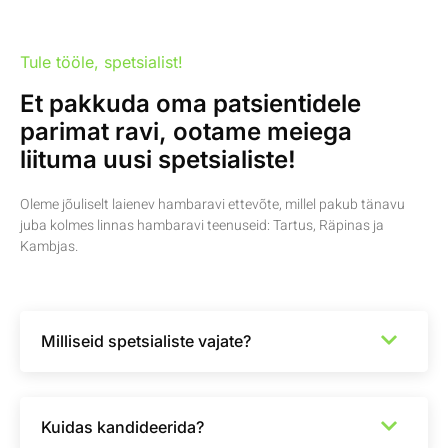
Tule tööle, spetsialist!
Et pakkuda oma patsientidele
parimat ravi, ootame meiega
liituma uusi spetsialiste!
Oleme jõuliselt laienev hambaravi ettevõte, millel pakub tänavu
juba kolmes linnas hambaravi teenuseid: Tartus, Räpinas ja
Kambjas.
Milliseid spetsialiste vajate?
Kuidas kandideerida?