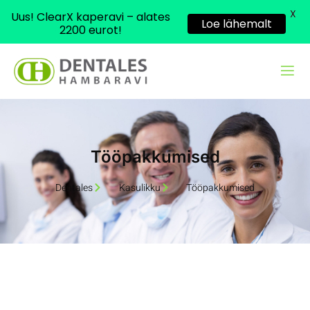
X
Uus! ClearX kaperavi – alates
Loe lähemalt
2200 eurot!
Tööpakkumised
Dentales
Kasulikku
Tööpakkumised